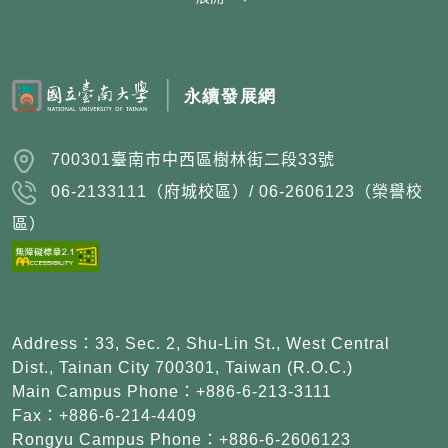
:::
700301臺南市中西區樹林街二段33號
06-2133111（府城校區）/ 06-2606123（榮譽校
區）
Address：33, Sec. 2, Shu-Lin St., West Central
Dist., Tainan City 700301, Taiwan (R.O.C.)
Main Campus Phone：+886-6-213-3111
Fax：+886-6-214-4409
Rongyu Campus Phone：+886-6-2606123