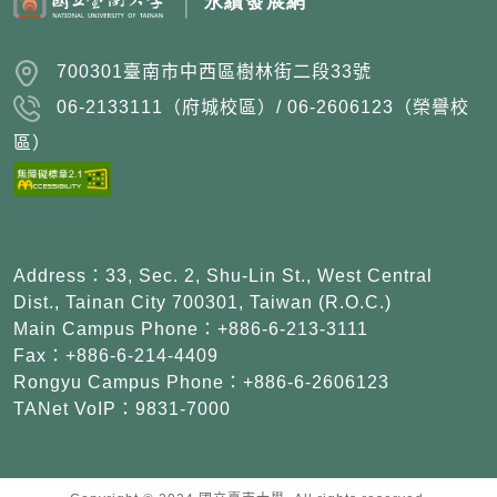
700301臺南市中西區樹林街二段33號
06-2133111（府城校區）/ 06-2606123（榮譽校
區）
Address：33, Sec. 2, Shu-Lin St., West Central
Dist., Tainan City 700301, Taiwan (R.O.C.)
Main Campus Phone：+886-6-213-3111
Fax：+886-6-214-4409
Rongyu Campus Phone：+886-6-2606123
TANet VoIP：9831-7000